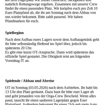
natürlich Rettungswege ergeben. Zusammen mit unserer Crew
findet ihr einen passenden Platz. Wir knöpfen euch pro Zelt 10
Euro Platzpfand ab, die ihr am Sonntag nach dem Abbau von
uns wieder bekommt. Bitte zahlt passend. Wir haben
Pfandmarken für euch.
Spielbeginn
Nach dem Aufbau eures Lagers sowie dem Aufbaugetränk geht
ihr bitte selbstständig fließend ins Spiel über, jedoch bis
spätestens 20 Uhr.
Es gibt eine kurze OT-Ansprache. Dann wird spätestens das
offizielle Spiel gestartet. Die Obrigkeit reist am folgenden
Vormittag IT an.
Spielende / Abbau und Abreise
OT ist Sonntag (03.05.2026) nach dem Aufstehen. Ihr habt bis
13 Uhr den Platz geräumt. Dazu baut ihr bitte euer Lager ab
und gebt jemanden von der Orga-Crew Bescheid. Wenn alles
passt, tauscht ihr einen sauberen Lagerplatz gegen Euer
Platzpfand. Außerdem bekommt Ihr einen “Ich geh mein Auto